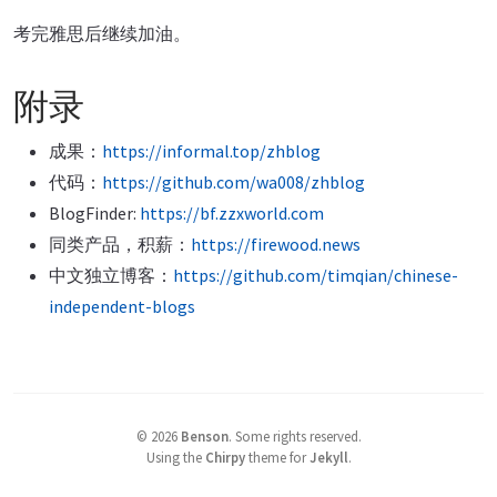
考完雅思后继续加油。
附录
成果：
https://informal.top/zhblog
代码：
https://github.com/wa008/zhblog
BlogFinder:
https://bf.zzxworld.com
同类产品，积薪：
https://firewood.news
中文独立博客：
https://github.com/timqian/chinese-
independent-blogs
©
2026
Benson
.
Some rights reserved.
Using the
Chirpy
theme for
Jekyll
.